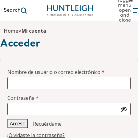
Toggle
menu
Search
open
and
to content
close
»
Home
Mi cuenta
Acceder
Obligatorio
Nombre de usuario o correo electrónico
*
Obligatorio
Contraseña
*
Acceso
Recuérdame
¿Olvidaste la contraseña?